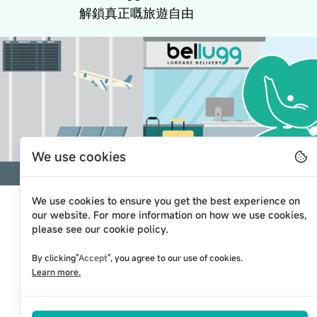
解鎖真正嘅旅遊自由
We use cookies
We use cookies to ensure you get the best experience on
our website. For more information on how we use cookies,
寻求帮助
法律
please see our cookie policy.
预订服务
博客
Terms
By clicking"
Accept
", you agree to our use of cookies.
Learn more.
使用方法及步骤
最新消息
Coo
服务网点
关于我们
隐私