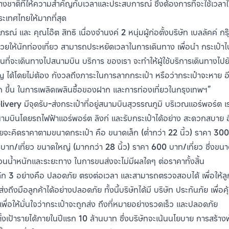
างชาติที่ให้ความสำคัญกับเวลาและประสบการณ์ ซึ่งต้องการที่จะใช้เวลาให้ค
เทศไทยให้มากที่สุด
รณ์ และ คุณโอ๊ต สิทธิ เนื่องจำนงค์ 2 หนุ่มผู้ก่อตั้งบริษัท เบลลัคค์ กร
วยให้นักท่องเที่ยว สามารถประหยัดเวลาในการเดินทาง เพื่อนำ กระเป๋าไ
นที่จะเดินทางไปสนามบิน บริการ ของเรา จะทำให้ผู้ใช้บริการเดินทางไปยั
ได้โดยไม่ต้อง กังวลถึงภาระในการลากกระเป๋า หรือว่ากระเป๋าจะหาย อีก
มาก ขึ้น ในการเพลิดเพลินซื้อของฝาก และการท่องเที่ยวในกรุงเทพฯ”
ry มีจุดรับ-ส่งกระเป๋าที่อยู่สนามบินสุวรรณภูมิ บริเวณแอร์พอร์ต เรล 
มบินโดยรถไฟฟ้าแอร์พอร์ต ลิงก์ และรับกระเป๋าได้อย่าง สะดวกสบาย อี
ดยจะคิดราคาตามขนาดกระเป๋า คือ ขนาดเล็ก (ต่ำกว่า 22 นิ้ว) ราคา 30
บาท/เที่ยว ขนาดใหญ่ (มากกว่า 28 นิ้ว) ราคา 600 บาท/เที่ยว ซึ่งขนา
วนน้ำหนักและระยะทาง ในการขนส่งจะไม่มีผลใดๆ ต่อราคาทั้งสิ้น
ก 3 อย่างคือ ปลอดภัย ตรงต่อเวลา และสามารถตรวจสอบได้ เพื่อให้ลูกค้
่งถึงมือลูกค้าได้อย่างปลอดภัย ทั้งนี้บริษัทได้มี บริษัท ประกันภัย เพื่
พื่อให้มั่นใจว่ากระเป๋าจะถูกส่ง ถึงที่หมายอย่างรวดเร็ว และปลอดภัย
ด้ตั้งเป้ารายได้ภายในปีแรก 10 ล้านบาท ซึ่งบริษัทจะเน้นนโยบาย การสร้า