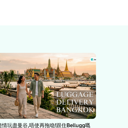
盡情玩盡曼谷,唔使再拖喼!跟住Bellugg嘅