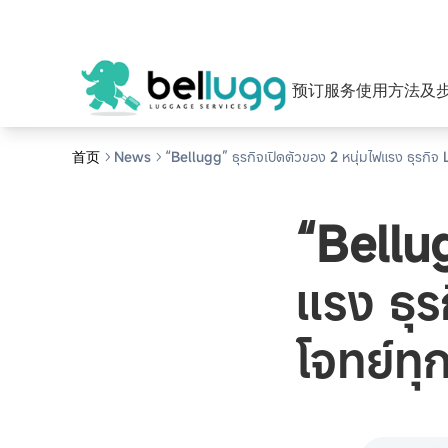
预订服务
使用方法及
首页
News
“Bellugg” ธุรกิจเปิดตัวของ 2 หนุ่มไฟแรง ธุรก
“Bellug
แรง ธุ
โจทย์ท