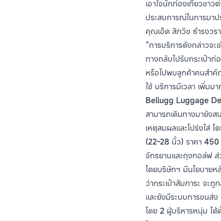
เอาใจนักท่องเที่ยวชาวต่
ประสบการณ์ในการมาประ
คุณเอ๊ด สิภวิช ธำรงวราภ
“การบริการดังกล่าวจะช่
ทางกลับไปรับกระเป๋าก่อ
หรือไปพบลูกค้าคนสำคัญ 
ใช้ บริการมีเวลา เพิ่ม
Bellugg Luggage Delive
สามารถเดินทางมายังสนา
เหตุสมผลและโปร่งใส่ โ
(22-28 นิ้ว) ราคา 450 
จักรยานและถุงกอล์ฟ ส่
โดยบริษัทฯ มีนโยบายหลั
ว่ากระเป๋าสัมภาระ จะถูกส
และยังมีระบบการขนส่ง เ
โดย 2 ผู้บริหารหนุ่ม ไ