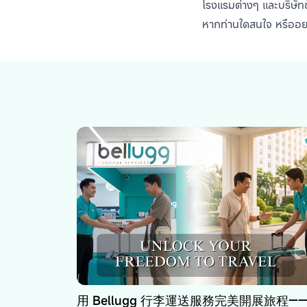
โรงแรมต่างๆ และบริษัทชั
หากท่านใดสนใจ หรืออย
用 Bellugg 行李運送服務完美開展旅程—