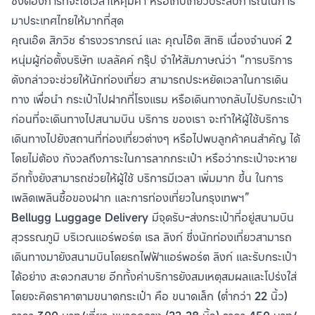
ซึ่งต้องการที่จะใช้เวลาให้คุ้มค่า หรือเก็บเกี่ยวประสบการณ์ในการ
มาประเทศไทยให้มากที่สุด
คุณเอ๊ด สิภวิช ธำรงวราภรณ์ และ คุณโอ๊ต สิทธิ เนื่องจำนงค์ 2
หนุ่มผู้ก่อตั้งบริษัท เบลลัคค์ กรุ๊ป จำให้สัมภาษณ์ว่า “การบริการ
ดังกล่าวจะช่วยให้นักท่องเที่ยว สามารถประหยัดเวลาในการเดิน
ทาง เพื่อนำ กระเป๋าไปฝากที่โรงแรม หรือเดินทางกลับไปรับกระเป๋า
ก่อนที่จะเดินทางไปสนามบิน บริการ ของเรา จะทำให้ผู้ใช้บริการ
เดินทางไปยังสถานที่ท่องเที่ยวต่างๆ หรือไปพบลูกค้าคนสำคัญ ได้
โดยไม่ต้อง กังวลถึงภาระในการลากกระเป๋า หรือว่ากระเป๋าจะหาย
อีกทั้งยังสามารถช่วยให้ผู้ใช้ บริการมีเวลา เพิ่มมาก ขึ้น ในการ
เพลิดเพลินซื้อของฝาก และการท่องเที่ยวในกรุงเทพฯ”
Bellugg Luggage Delivery มีจุดรับ-ส่งกระเป๋าที่อยู่สนามบิน
สุวรรณภูมิ บริเวณแอร์พอร์ต เรล ลิงก์ ซึ่งนักท่องเที่ยวสามารถ
เดินทางมายังสนามบินโดยรถไฟฟ้าแอร์พอร์ต ลิงก์ และรับกระเป๋า
ได้อย่าง สะดวกสบาย อีกทั้งค่าบริการยังสมเหตุสมผลและโปร่งใส่
โดยจะคิดราคาตามขนาดกระเป๋า คือ ขนาดเล็ก (ต่ำกว่า 22 นิ้ว)