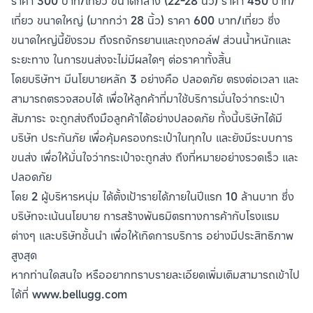
ราคา 300 บาท/เที่ยว ขนาดกลาง (22-28 นิ้ว) ราคา 450 บาท/
เที่ยว ขนาดใหญ่ (มากกว่า 28 นิ้ว) ราคา 600 บาท/เที่ยว ซึ่ง
ขนาดใหญ่นี้ยังรวม ถึงรถจักรยานและถุงกอล์ฟ ส่วนน้ำหนักและ
ระยะทาง ในการขนส่งจะไม่มีผลใดๆ ต่อราคาทั้งสิ้น
โดยบริษัทฯ มีนโยบายหลัก 3 อย่างคือ ปลอดภัย ตรงต่อเวลา และ
สามารถตรวจสอบได้ เพื่อให้ลูกค้าที่มาใช้บริการมั่นใจว่ากระเป๋า
สัมภาระ จะถูกส่งถึงมือลูกค้าได้อย่างปลอดภัย ทั้งนี้บริษัทได้มี
บริษัท ประกันภัย เพื่อคุ้มครองกระเป๋าในทุกใบ และยังมีระบบการ
ขนส่ง เพื่อให้มั่นใจว่ากระเป๋าจะถูกส่ง ถึงที่หมายอย่างรวดเร็ว และ
ปลอดภัย
โดย 2 ผู้บริหารหนุ่ม ได้ตั้งเป้ารายได้ภายในปีแรก 10 ล้านบาท ซึ่ง
บริษัทจะเน้นนโยบาย การสร้างพันธมิตรทางการค้ากับโรงแรม
ต่างๆ และบริษัทชั้นนำ เพื่อให้เกิดการบริการ อย่างมีประสิทธิภาพ
สูงสุด
หากท่านใดสนใจ หรืออยากทราบรายละเอียดเพิ่มเติมสามารถเข้าไป
ได้ที่ www.bellugg.com